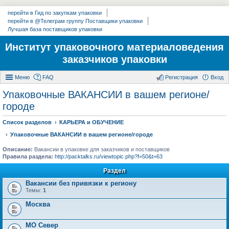
перейти в Гид по закупкам упаковки
перейти в @Телеграм группу Поставщики упаковки
Лучшая база поставщиков упаковки
Институт упаковочного материаловедения
заказчиков упаковки
Меню
FAQ
Регистрация
Вход
Упаковочные ВАКАНСИИ в вашем регионе/
городе
Список разделов
КАРЬЕРА и ОБУЧЕНИЕ
Упаковочные ВАКАНСИИ в вашем регионе/городе
Описание:
Вакансии в упаковке для заказчиков и поставщиков
Правила раздела:
http://packtalks.ru/viewtopic.php?f=50&t=63
Раздел
Вакансии без привязки к региону
Темы:
1
Москва
МО Север