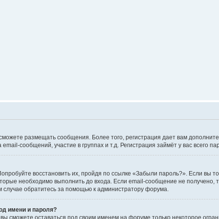
не сможете размещать сообщения. Более того, регистрация дает вам дополн
mail-сообщений, участие в группах и т.д. Регистрация займёт у вас всего па
опробуйте восстановить их, пройдя по ссылке «Забыли пароль?». Если вы то
торые необходимо выполнить до входа. Если email-сообщение не получено, т
ом случае обратитесь за помощью к администратору форума.
од имени и пароля?
, вы сможете оставаться под своим именем на форуме только некоторое огран