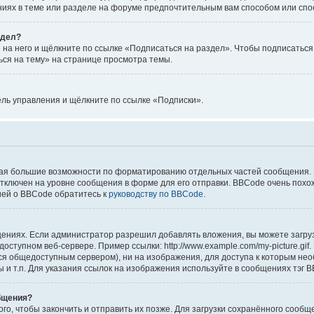
ниях в теме или разделе на форуме предпочтительным вам способом или спо
здел?
на него и щёлкните по ссылке «Подписаться на раздел». Чтобы подписаться 
ься на тему» на странице просмотра темы.
ель управления и щёлкните по ссылке «Подписки».
ая большие возможности по форматированию отдельных частей сообщения.
ключен на уровне сообщения в форме для его отправки. BBCode очень похож
ацией о BBCode обратитесь к
руководству по BBCode
.
ениях. Если администратор разрешил добавлять вложения, вы можете загруз
оступном веб-сервере. Пример ссылки: http://www.example.com/my-picture.gif
я общедоступным сервером), ни на изображения, для доступа к которым нео
и т.п. Для указания ссылок на изображения используйте в сообщениях тэг BB
общения?
ого, чтобы закончить и отправить их позже. Для загрузки сохранённого соо