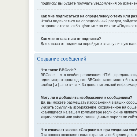
подписку, вы будете получать уведомления об измене
Как мне подписаться на определённую тему или ра
Чтобы подписаться на определённый раздел, зайдите 
отправке ответа, либо щёлкните по ссылке «Подписат
Как мне отказаться от подписки?
Для отказа от подписки перейдите в вашу личную пан
Создание сообщений
Что такое BBCode?
BBCode — это особая реализация HTML, предлагающ
администратором, однако BBCode также может быть от
скобки [ и ], а не в < и >. За дополнительной информ
Могу ли я добавлять изображения к сообщениям?
Да, вы можете размещать изображения в ваших сообщ
указать ссылку на изображение, сохранённое на общед
хранящиеся на вашем компьютере (если он не являетс
ящики hotmail или yahoo, защищённые паролями сайты 
Что означает кнопка «Сохранить» при создании со
Эта кнопка позволяет вам сохранять сообщения для т