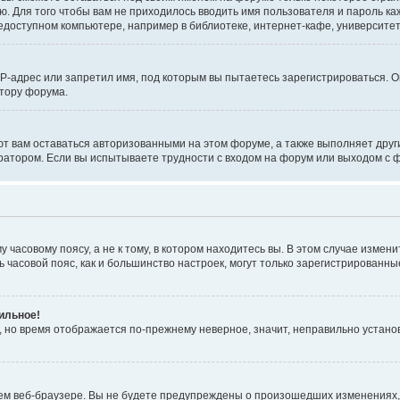
ю. Для того чтобы вам не приходилось вводить имя пользователя и пароль к
доступном компьютере, например в библиотеке, интернет-кафе, университете
-адрес или запретил имя, под которым вы пытаетесь зарегистрироваться. О
тору форума.
ют вам оставаться авторизованными на этом форуме, а также выполняет друг
атором. Если вы испытываете трудности с входом на форум или выходом с ф
часовому поясу, а не к тому, в котором находитесь вы. В этом случае изменит
ять часовой пояс, как и большинство настроек, могут только зарегистрированн
ильное!
с, но время отображается по-прежнему неверное, значит, неправильно устан
ем веб-браузере. Вы не будете предупреждены о произошедших изменениях, 